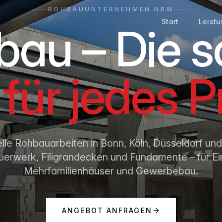
ROHBAUUNTERNEHMEN NRW
Start
Leist
au – Die s
für jedes P
lle Rohbauarbeiten in Bonn, Köln, Düsseldorf u
erwerk, Filigrandecken und Fundamente – für Ei
Mehrfamilienhäuser und Gewerbebau.
ANGEBOT ANFRAGEN