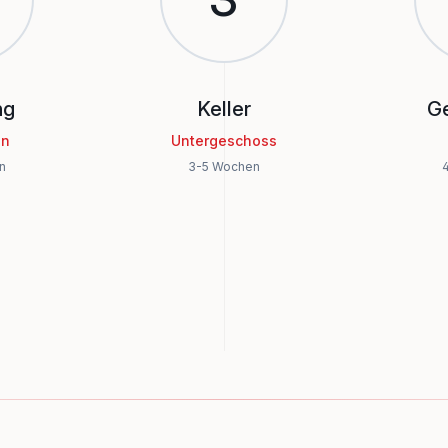
ng
Keller
G
en
Untergeschoss
n
3-5 Wochen