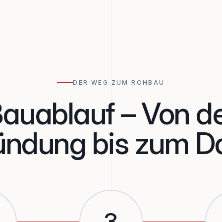
DER WEG ZUM ROHBAU
auablauf – Von d
ündung bis zum D
3