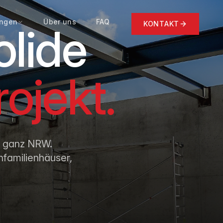
ungen
Über uns
FAQ
KONTAKT
olide
rojekt.
nd ganz NRW.
nfamilienhäuser,