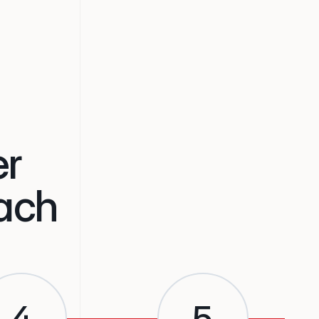
er
ach
4
5